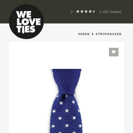
9
2.420 reviews
HEREN
STROPDASSEN