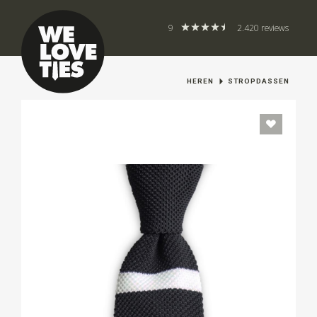
9
2.420 reviews
HEREN
STROPDASSEN