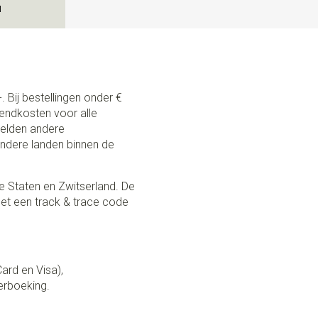
N
. Bij bestellingen onder €
zendkosten voor alle
 gelden andere
andere landen binnen de
e Staten en Zwitserland. De
et een track & trace code
Card en Visa),
erboeking.