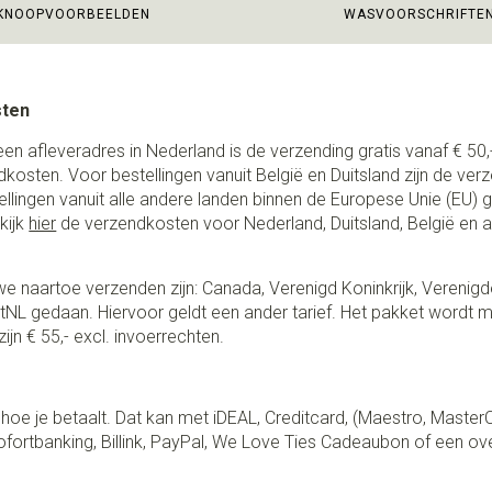
KNOOPVOORBEELDEN
WASVOORSCHRIFTE
sten
een afleveradres in Nederland is de verzending gratis vanaf € 50,-
ndkosten. Voor bestellingen vanuit België en Duitsland zijn de ver
stellingen vanuit alle andere landen binnen de Europese Unie (EU)
kijk
hier
de verzendkosten voor Nederland, Duitsland, België en 
e naartoe verzenden zijn: Canada, Verenigd Koninkrijk, Verenigd
NL gedaan. Hiervoor geldt een ander tarief. Het pakket wordt m
ijn € 55,- excl. invoerrechten.
lf hoe je betaalt. Dat kan met iDEAL, Creditcard, (Maestro, Master
fortbanking, Billink, PayPal, We Love Ties Cadeaubon of een ov