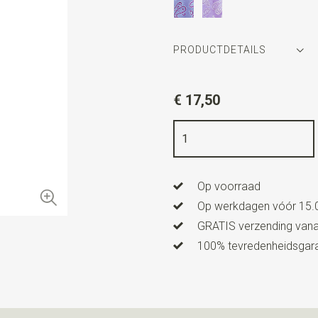
PRODUCTDETAILS
Artikelnummer
WLT900-36
€ 17,50
Kleur
lila / roze
Kwaliteit
geweven zuiver zij
Breedte
7 cm
Op voorraad
Lengte
ca. 150 cm
Op werkdagen vóór 15.0
GRATIS verzending vanaf
100% tevredenheidsgaran