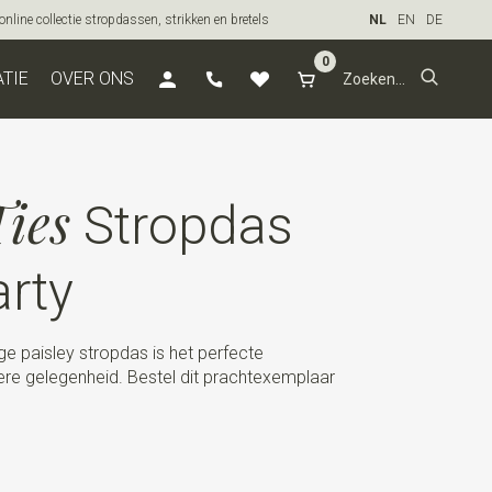
line collectie stropdassen, strikken en bretels
NL
EN
DE
0
ATIE
OVER ONS
ies
Stropdas
arty
ige paisley stropdas is het perfecte
re gelegenheid. Bestel dit prachtexemplaar