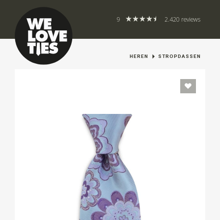
9
2.420 reviews
HEREN
STROPDASSEN