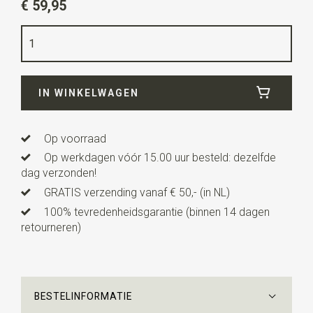
€ 59,95
Kleur
blush
Kwaliteit
polyester satijn
Breedte
7,5 cm
IN WINKELWAGEN
Lengte
ca. 148 cm
Op voorraad
Op werkdagen vóór 15.00 uur besteld: dezelfde
dag verzonden!
GRATIS verzending vanaf € 50,- (in NL)
100% tevredenheidsgarantie (binnen 14 dagen
retourneren)
BESTELINFORMATIE