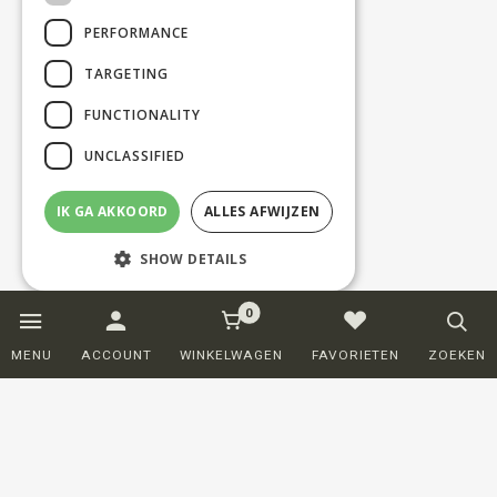
PERFORMANCE
TARGETING
FUNCTIONALITY
UNCLASSIFIED
IK GA AKKOORD
ALLES AFWIJZEN
SHOW DETAILS
0
Strictly necessary
Performance
MENU
ACCOUNT
WINKELWAGEN
FAVORIETEN
ZOEKEN
Targeting
Functionality
Unclassified
Strictly necessary cookies allow core
website functionality such as user login and
account management. The website cannot
be used properly without strictly necessary