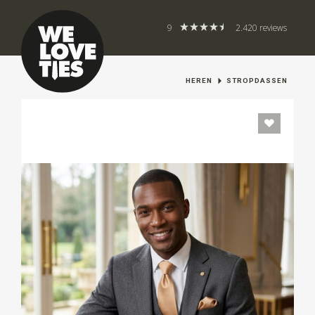
9
2.420 reviews
HEREN
STROPDASSEN