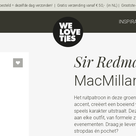
steld = dezelfde dag verzonden! | Gratis verzending vanaf € 50,- (in NL) | Grootste on
INSPIR
Sir Redm
MacMilla
Het ruitpatroon in deze groen
accent, creëert een boeiend v
speels karakter uitstraalt. D
aan elke outfit, van formele z
evenementen. Draag je liever e
stropdas én pochet?