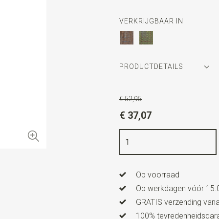
VERKRIJGBAAR IN
PRODUCTDETAILS
Artikelnummer
SR22126
€ 52,95
Kleur
groen / lichtblauw / or
€ 37,07
Kwaliteit
polyester
Breedte
7 cm
Lengte
ca. 144 cm
Op voorraad
Op werkdagen vóór 15.0
GRATIS verzending vanaf
100% tevredenheidsgaran