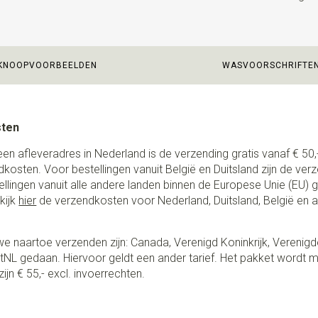
KNOOPVOORBEELDEN
WASVOORSCHRIFTE
sten
een afleveradres in Nederland is de verzending gratis vanaf € 50,-
ndkosten. Voor bestellingen vanuit België en Duitsland zijn de ver
stellingen vanuit alle andere landen binnen de Europese Unie (EU)
kijk
hier
de verzendkosten voor Nederland, Duitsland, België en 
e naartoe verzenden zijn: Canada, Verenigd Koninkrijk, Verenigd
NL gedaan. Hiervoor geldt een ander tarief. Het pakket wordt m
ijn € 55,- excl. invoerrechten.