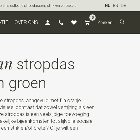
line collectie stropdassen, strikken en bretels
NL
EN
DE
0
ATIE
OVER ONS
an
stropdas
n groen
e stropdas, aangevuld met fijn oranje
isueel contrast dat zowel verfijning als een
eze stropdas is een veelzijdige toevoeging
akelijke bijeenkomsten tot stijlvolle sociale
en strik en/of bretel? Of je wilt een