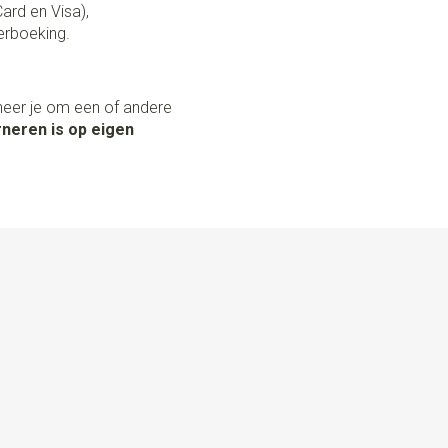
Card en Visa),
erboeking.
neer je om een of andere
neren is op eigen