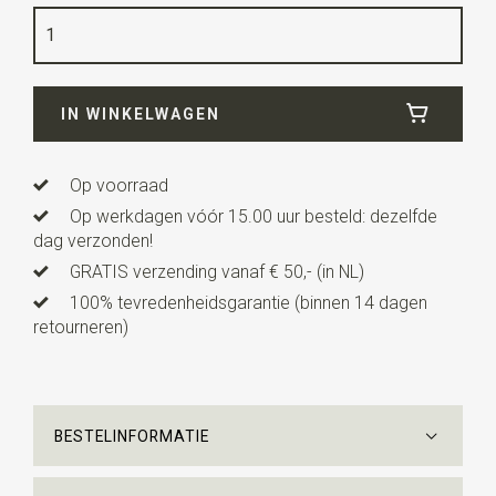
Kwaliteit
polyester
Breedte
5,5 cm
IN WINKELWAGEN
Lengte
ca. 148 cm
Uitvoering
deze gebreide stropdas is recht afgewerkt
in plaats van in een punt zoals bij traditionele
Op voorraad
stropdassen.
Op werkdagen vóór 15.00 uur besteld: dezelfde
dag verzonden!
GRATIS verzending vanaf € 50,- (in NL)
100% tevredenheidsgarantie (binnen 14 dagen
retourneren)
BESTELINFORMATIE