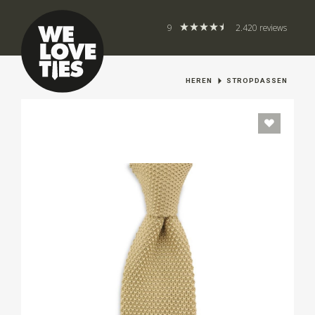
9
2.420 reviews
HEREN
STROPDASSEN