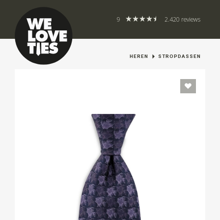
9
2.420 reviews
HEREN
STROPDASSEN