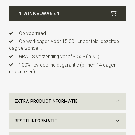
Breedte
8 cm
IN WINKELWAGEN
Lengte
ca. 153 cm
Uitvoering
Alle producten zijn gemaakt onder licentie.
All M.C. Escher Works © the M.C. Escher Company B.V.
Op voorraad
Op werkdagen vóór 15.00 uur besteld: dezelfde
dag verzonden!
GRATIS verzending vanaf € 50,- (in NL)
100% tevredenheidsgarantie (binnen 14 dagen
retourneren)
EXTRA PRODUCTINFORMATIE
BESTELINFORMATIE