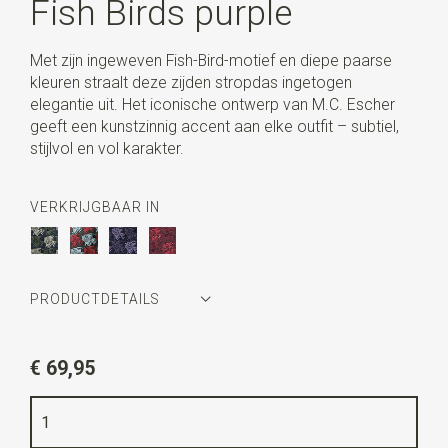
Fish Birds purple
Met zijn ingeweven Fish-Bird-motief en diepe paarse
kleuren straalt deze zijden stropdas ingetogen
elegantie uit. Het iconische ontwerp van M.C. Escher
geeft een kunstzinnig accent aan elke outfit – subtiel,
stijlvol en vol karakter.
VERKRIJGBAAR IN
PRODUCTDETAILS
Artikelnummer
MCE2VV33
€ 69,95
Kleur
paars / donkerblauw
Kwaliteit
geweven zuiver zijde