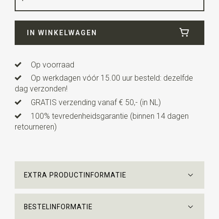
Breedte
8 cm
IN WINKELWAGEN
Lengte
ca. 153 cm
Uitvoering
Alle producten zijn gemaakt onder licentie.
All M.C. Escher Works © the M.C. Escher Company B.V.
Op voorraad
Op werkdagen vóór 15.00 uur besteld: dezelfde
dag verzonden!
GRATIS verzending vanaf € 50,- (in NL)
100% tevredenheidsgarantie (binnen 14 dagen
retourneren)
EXTRA PRODUCTINFORMATIE
BESTELINFORMATIE