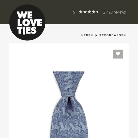
9
2.420 reviews
HEREN
STROPDASSEN