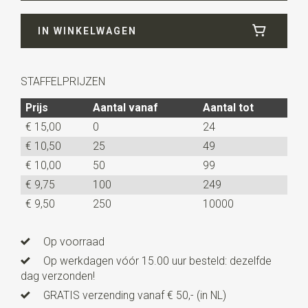
Breedte
6 cm
IN WINKELWAGEN
Lengte
ca. 146 cm
STAFFELPRIJZEN
Prijs
Aantal vanaf
Aantal tot
€ 15,00
0
24
€ 10,50
25
49
€ 10,00
50
99
€ 9,75
100
249
€ 9,50
250
10000
Op voorraad
Op werkdagen vóór 15.00 uur besteld: dezelfde
dag verzonden!
GRATIS verzending vanaf € 50,- (in NL)