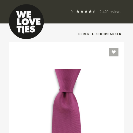
9
2.420 reviews
HEREN
STROPDASSEN