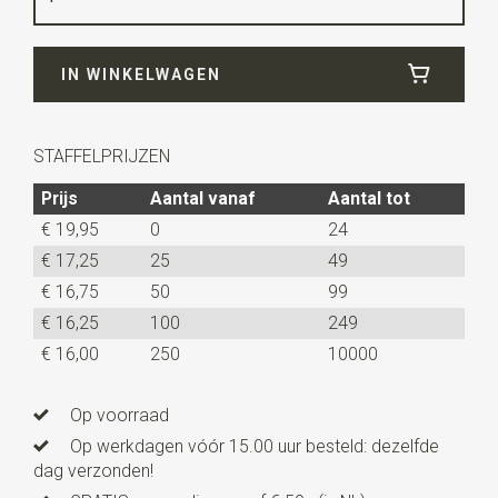
Breedte
5,5 cm
IN WINKELWAGEN
Lengte
ca. 148 cm
Uitvoering
deze gebreide stropdas is recht afgewerkt
in plaats van in een punt zoals bij traditionele
STAFFELPRIJZEN
stropdassen.
Prijs
Aantal vanaf
Aantal tot
€ 19,95
0
24
€ 17,25
25
49
€ 16,75
50
99
€ 16,25
100
249
€ 16,00
250
10000
Op voorraad
Op werkdagen vóór 15.00 uur besteld: dezelfde
dag verzonden!