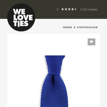
9
2.420 reviews
HEREN
STROPDASSEN