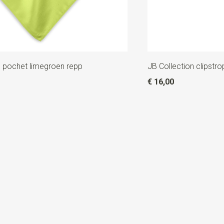
n pochet limegroen repp
JB Collection clipstr
€ 16,00