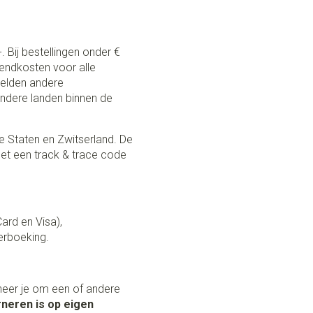
. Bij bestellingen onder €
zendkosten voor alle
 gelden andere
andere landen binnen de
e Staten en Zwitserland. De
et een track & trace code
Card en Visa),
erboeking.
neer je om een of andere
neren is op eigen