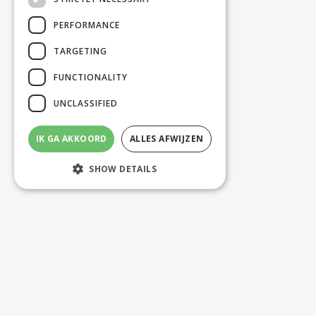
PERFORMANCE
TARGETING
FUNCTIONALITY
UNCLASSIFIED
IK GA AKKOORD
ALLES AFWIJZEN
SHOW DETAILS
Strictly necessary
Performance
Targeting
Functionality
Unclassified
Strictly necessary cookies allow core
website functionality such as user login and
account management. The website cannot