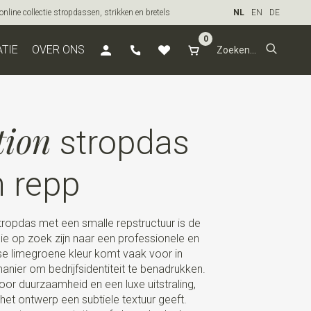
line collectie stropdassen, strikken en bretels
NL
EN
DE
0
ATIE
OVER ONS
tion
stropdas
n repp
ropdas met een smalle repstructuur is de
ie op zoek zijn naar een professionele en
isse limegroene kleur komt vaak voor in
 manier om bedrijfsidentiteit te benadrukken.
oor duurzaamheid en een luxe uitstraling,
 het ontwerp een subtiele textuur geeft.