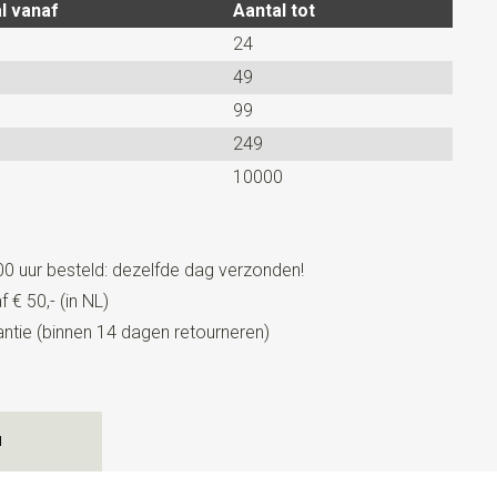
l vanaf
Aantal tot
24
49
99
249
10000
0 uur besteld: dezelfde dag verzonden!
 € 50,- (in NL)
tie (binnen 14 dagen retourneren)
N