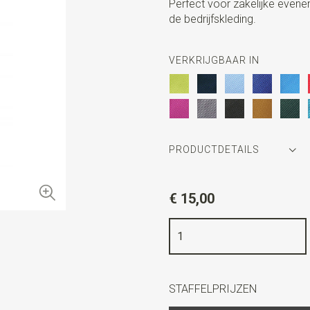
Perfect voor zakelijke evene
de bedrijfskleding.
VERKRIJGBAAR IN
PRODUCTDETAILS
Artikelnummer
JB50609
€ 15,00
Kleur
limegroen
Kwaliteit
geweven polyester M
Breedte
7,5 cm
Lengte
ca. 150 cm
STAFFELPRIJZEN