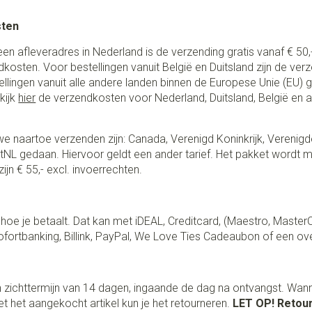
sten
een afleveradres in Nederland is de verzending gratis vanaf € 50,-
ndkosten. Voor bestellingen vanuit België en Duitsland zijn de ver
stellingen vanuit alle andere landen binnen de Europese Unie (EU)
kijk
hier
de verzendkosten voor Nederland, Duitsland, België en 
e naartoe verzenden zijn: Canada, Verenigd Koninkrijk, Verenigd
NL gedaan. Hiervoor geldt een ander tarief. Het pakket wordt m
ijn € 55,- excl. invoerrechten.
lf hoe je betaalt. Dat kan met iDEAL, Creditcard, (Maestro, Master
fortbanking, Billink, PayPal, We Love Ties Cadeaubon of een ov
 zichttermijn van 14 dagen, ingaande de dag na ontvangst. Wan
t het aangekocht artikel kun je het retourneren.
LET OP! Retour