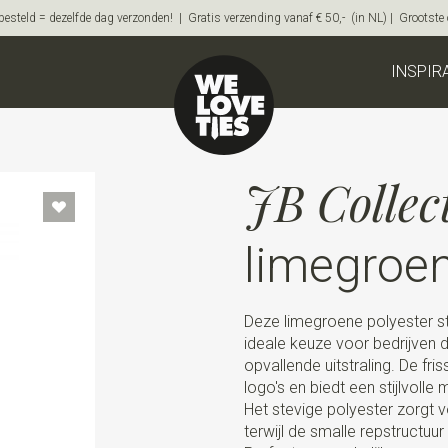
steld = dezelfde dag verzonden! | Gratis verzending vanaf € 50,- (in NL) | Grootste on
INSPIR
JB Collec
limegroe
Deze limegroene polyester st
ideale keuze voor bedrijven d
opvallende uitstraling. De fr
logo's en biedt een stijlvolle
Het stevige polyester zorgt v
terwijl de smalle repstructuur