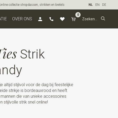
line collectie stropdassen, strikken en bretels
NL
EN
DE
0
ATIE
OVER ONS
ies
Strik
andy
 altijd stijlvol voor de dag bij feestelijke
eide strikje is bordeauxrood en heeft
r mannen die van unieke accessoires
tijlvolle strik snel online!