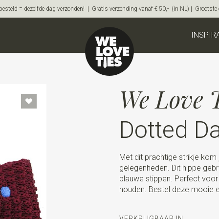
steld = dezelfde dag verzonden! | Gratis verzending vanaf € 50,- (in NL) | Grootste on
INSPIR
We Love T
Dotted D
Met dit prachtige strikje kom je
gelegenheden. Dit hippe gebr
blauwe stippen. Perfect voo
houden. Bestel deze mooie en s
VERKRIJGBAAR IN