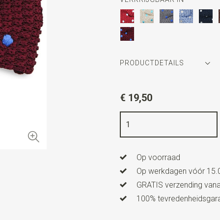
PRODUCTDETAILS
Artikelnummer
WLTS337
€ 19,50
Kleur
bordeauxrood / blauw
Kwaliteit
gebreid polyester
Breedte
11 cm
Op voorraad
Lengte
6 cm
Op werkdagen vóór 15.0
GRATIS verzending vanaf
100% tevredenheidsgaran