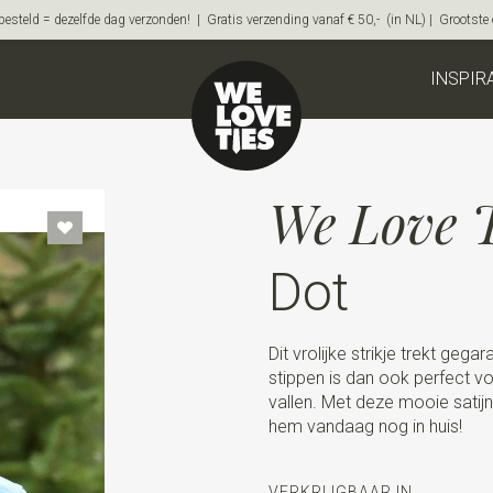
steld = dezelfde dag verzonden! | Gratis verzending vanaf € 50,- (in NL) | Grootste on
INSPIR
We Love T
Dot
Dit vrolijke strikje trekt geg
stippen is dan ook perfect v
vallen. Met deze mooie satijne
hem vandaag nog in huis!
VERKRIJGBAAR IN