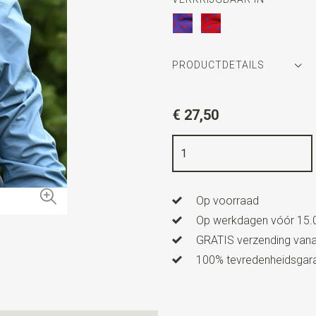
PRODUCTDETAILS
Artikelnummer
WLTS316
€ 27,50
Kleur
rood / paars
Kwaliteit
polyester satijn
Breedte
11,5 cm
Op voorraad
Lengte
4,5 cm
Op werkdagen vóór 15.0
GRATIS verzending vanaf
100% tevredenheidsgaran