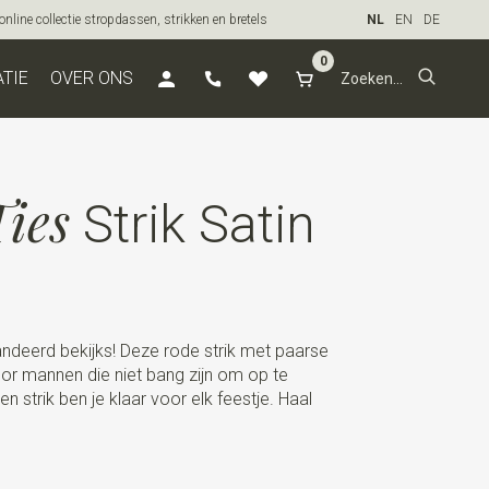
line collectie stropdassen, strikken en bretels
NL
EN
DE
0
ATIE
OVER ONS
ies
Strik Satin
arandeerd bekijks! Deze rode strik met paarse
oor mannen die niet bang zijn om op te
n strik ben je klaar voor elk feestje. Haal