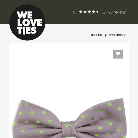
9
2.420 reviews
HEREN
STRIKKEN