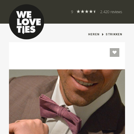
9
2.420 reviews
HEREN
STRIKKEN