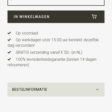
Breedte
6 cm
IN WINKELWAGEN
Lengte
12 cm
Uitvoering
dit is een voorgestrikt model met een
verstelbaar bandje.
Op voorraad
Op werkdagen vóór 15.00 uur besteld: dezelfde
dag verzonden!
GRATIS verzending vanaf € 50,- (in NL)
100% tevredenheidsgarantie (binnen 14 dagen
retourneren)
BESTELINFORMATIE