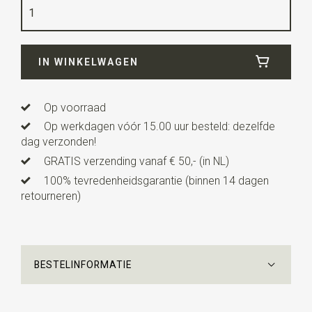
Kwaliteit
linnen mix
Breedte
6 cm
IN WINKELWAGEN
Lengte
12 cm
Uitvoering
dit is een voorgestrikt model met een
verstelbaar bandje.
Op voorraad
Op werkdagen vóór 15.00 uur besteld: dezelfde
dag verzonden!
GRATIS verzending vanaf € 50,- (in NL)
100% tevredenheidsgarantie (binnen 14 dagen
retourneren)
BESTELINFORMATIE