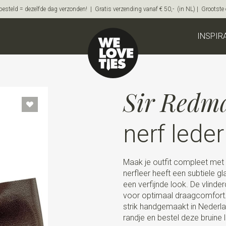
steld = dezelfde dag verzonden! | Gratis verzending vanaf € 50,- (in NL) | Grootste on
INSPIR
Sir Redm
nerf leder
Maak je outfit compleet met d
nerfleer heeft een subtiele g
een verfijnde look. De vlinde
voor optimaal draagcomfort. 
strik handgemaakt in Nederla
randje en bestel deze bruine 