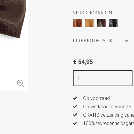
VERKRIJGBAAR IN
PRODUCTDETAILS
Artikelnummer
SR24217
€ 54,95
Kleur
bruin
Kwaliteit
echt (chroomvrij ge
Breedte
5 cm
Op voorraad
Lengte
11,5 cm
Op werkdagen vóór 15.0
Uitvoering
dit is een voorge
GRATIS verzending vanaf
100% tevredenheidsgaran