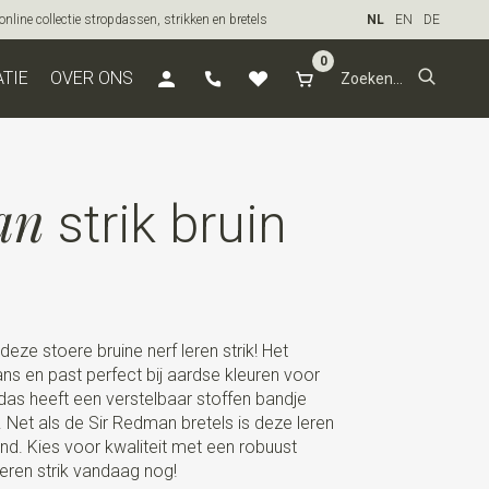
line collectie stropdassen, strikken en bretels
NL
EN
DE
0
ATIE
OVER ONS
an
strik bruin
eze stoere bruine nerf leren strik! Het
lans en past perfect bij aardse kleuren voor
rdas heeft een verstelbaar stoffen bandje
Net als de Sir Redman bretels is deze leren
nd. Kies voor kwaliteit met een robuust
leren strik vandaag nog!