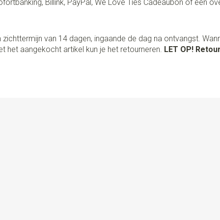
fortbanking, Billink, PayPal, We Love Ties Cadeaubon of een ov
 zichttermijn van 14 dagen, ingaande de dag na ontvangst. Wan
t het aangekocht artikel kun je het retourneren.
LET OP! Retour