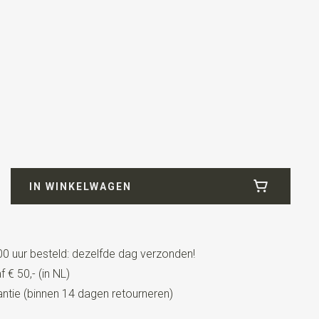
looid) nerfleer
IN WINKELWAGEN
0 uur besteld: dezelfde dag verzonden!
strikt model met een verstelbaar bandje.
 € 50,- (in NL)
tie (binnen 14 dagen retourneren)