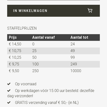
Breedte
12 cm
IN WINKELWAGEN
Lengte
6 cm
Uitvoering
dit is een voorgestrikt model met een
verstelbaar bandje.
STAFFELPRIJZEN
Prijs
Aantal vanaf
Aantal tot
€ 14,50
0
24
€ 10,75
25
49
€ 10,25
50
99
€ 9,75
100
249
€ 9,50
250
10000
Op voorraad
Op werkdagen vóór 15.00 uur besteld: dezelfde
dag verzonden!
GRATIS verzending vanaf € 50,- (in NL)