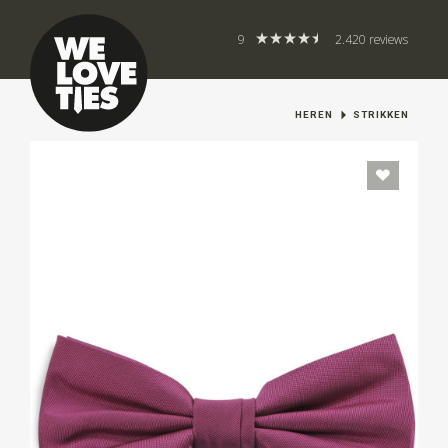
9
2.420 reviews
HEREN
STRIKKEN