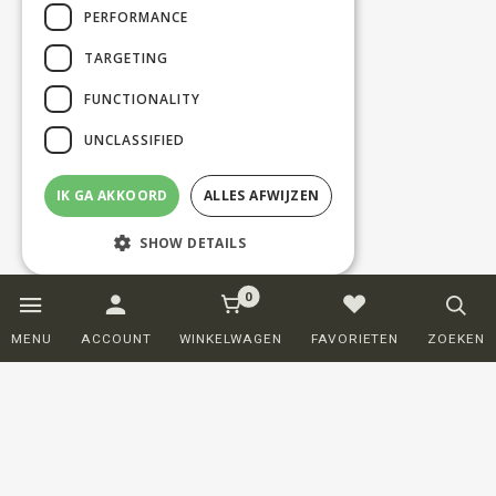
PERFORMANCE
TARGETING
FUNCTIONALITY
UNCLASSIFIED
IK GA AKKOORD
ALLES AFWIJZEN
SHOW DETAILS
0
Strictly necessary
Performance
MENU
ACCOUNT
WINKELWAGEN
FAVORIETEN
ZOEKEN
Targeting
Functionality
Unclassified
Strictly necessary cookies allow core
website functionality such as user login and
account management. The website cannot
be used properly without strictly necessary
cookies.