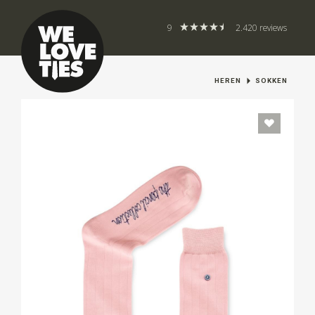
9
2.420 reviews
HEREN
SOKKEN