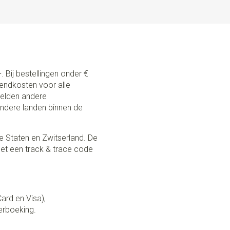
. Bij bestellingen onder €
zendkosten voor alle
 gelden andere
andere landen binnen de
e Staten en Zwitserland. De
et een track & trace code
Card en Visa),
erboeking.