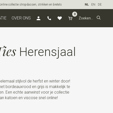
line collectie stropdassen, strikken en bretels
NL
EN
DE
0
ATIE
OVER ONS
ies
Herensjaal
lemaal stijlvol de herfst en winter door!
het bordeauxrood en grijs is makkelijk te
en. Een echte aanwinst voor je collectie
an katoen en viscose snel online!