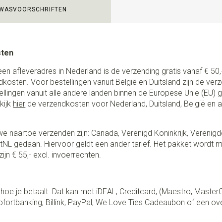
WASVOORSCHRIFTEN
sten
een afleveradres in Nederland is de verzending gratis vanaf € 50,-
ndkosten. Voor bestellingen vanuit België en Duitsland zijn de ver
stellingen vanuit alle andere landen binnen de Europese Unie (EU)
kijk
hier
de verzendkosten voor Nederland, Duitsland, België en 
e naartoe verzenden zijn: Canada, Verenigd Koninkrijk, Verenigd
NL gedaan. Hiervoor geldt een ander tarief. Het pakket wordt m
ijn € 55,- excl. invoerrechten.
lf hoe je betaalt. Dat kan met iDEAL, Creditcard, (Maestro, Master
fortbanking, Billink, PayPal, We Love Ties Cadeaubon of een ov