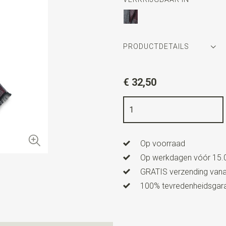
PRODUCTDETAILS
Artikelnummer
WLTHS150
€ 32,50
Kleur
bordeauxrood / grijs
Kwaliteit
60% katoen / 40% 
Breedte
50 cm
Op voorraad
Lengte
190 cm
Op werkdagen vóór 15.0
GRATIS verzending vanaf
100% tevredenheidsgaran