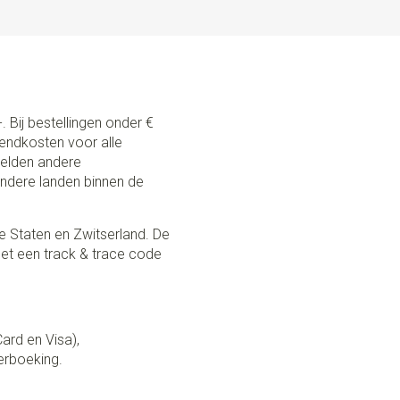
. Bij bestellingen onder €
zendkosten voor alle
 gelden andere
andere landen binnen de
e Staten en Zwitserland. De
et een track & trace code
Card en Visa),
erboeking.