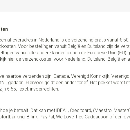
sten
een afleveradres in Nederland is de verzending gratis vanaf € 50,-
ndkosten. Voor bestellingen vanuit België en Duitsland zijn de ver
stellingen vanuit alle andere landen binnen de Europese Unie (EU)
kijk
hier
de verzendkosten voor Nederland, Duitsland, België en 
e naartoe verzenden zijn: Canada, Verenigd Koninkrijk, Verenigd
NL gedaan. Hiervoor geldt een ander tarief. Het pakket wordt m
ijn € 55,- excl. invoerrechten.
lf hoe je betaalt. Dat kan met iDEAL, Creditcard, (Maestro, Master
fortbanking, Billink, PayPal, We Love Ties Cadeaubon of een ov