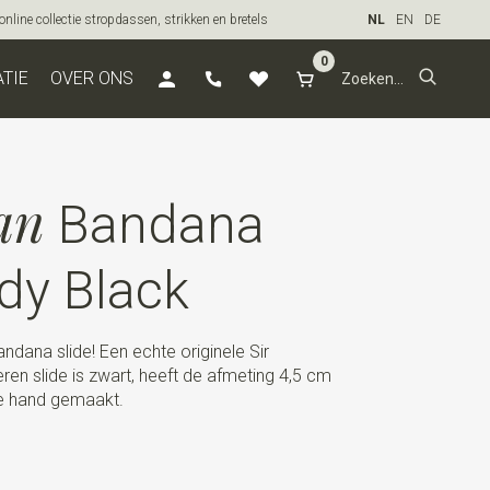
line collectie stropdassen, strikken en bretels
NL
EN
DE
0
ATIE
OVER ONS
an
Bandana
dy Black
andana slide! Een echte originele Sir
ren slide is zwart, heeft de afmeting 4,5 cm
de hand gemaakt.