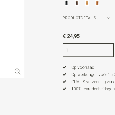
PRODUCTDETAILS
Artikelnummer
SR31010
€ 24,95
Kleur
zwart
Kwaliteit
echt leder
Breedte
4,5 cm
Op voorraad
Lengte
2,5 cm
Op werkdagen vóór 15.0
GRATIS verzending vanaf
100% tevredenheidsgaran