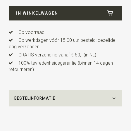
Breedte
3,5 cm
IN WINKELWAGEN
Lengte
104 cm
Uitvoering
deze riem is elastisch en heeft dus altijd de
perfecte pasvorm, ongeacht je maat.
Op voorraad
Op werkdagen vóór 15.00 uur besteld: dezelfde
dag verzonden!
GRATIS verzending vanaf € 50,- (in NL)
100% tevredenheidsgarantie (binnen 14 dagen
retourneren)
BESTELINFORMATIE