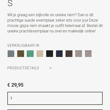
S
Wil je graag een stijlvolle en unieke riem? Dan is dit
prachtige suede exemplaar zeker iets voor jou! Deze
mooie grijze riem imaakt je outfit helemaal af. Bestel dit
unieke prachtexemplaar nu snel en makkelijk online!
VERKRIJGBAAR IN
PRODUCTDETAILS
Artikelnummer
WLTR066
€ 29,95
Kleur
grijs
Kwaliteit
suede
Breedte
3,5 cm