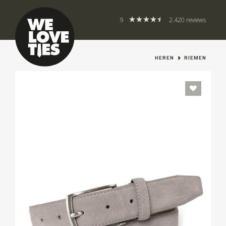
9
2.420 reviews
HEREN
RIEMEN