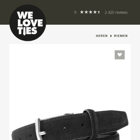
9
2.420 reviews
HEREN
RIEMEN