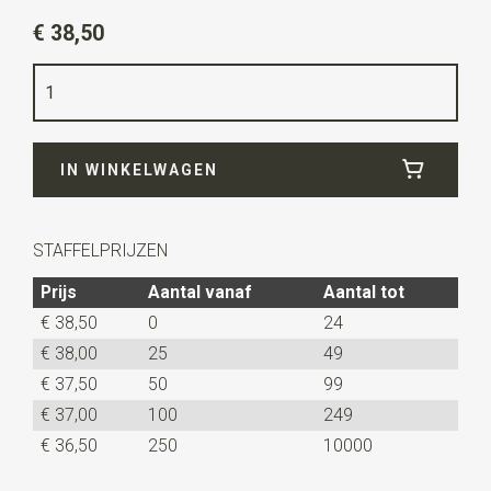
Artikelnummer
JB58419
€ 38,50
Kleur
taupe
Kwaliteit
suede
Breedte
3,5 cm
IN WINKELWAGEN
Lengte
105 cm
STAFFELPRIJZEN
Prijs
Aantal vanaf
Aantal tot
€ 38,50
0
24
€ 38,00
25
49
€ 37,50
50
99
€ 37,00
100
249
€ 36,50
250
10000