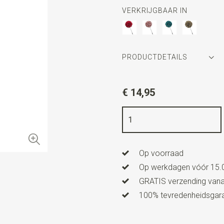
VERKRIJGBAAR IN
PRODUCTDETAILS
Artikelnummer
WLT35100
€ 14,95
Kleur
taupe
Lengte
3,5 cm
Op voorraad
Op werkdagen vóór 15.0
GRATIS verzending vanaf
100% tevredenheidsgaran