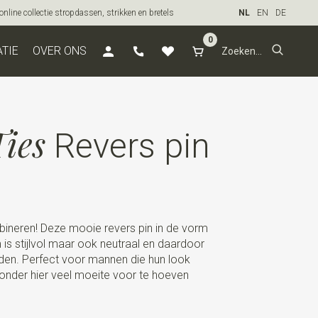
line collectie stropdassen, strikken en bretels
NL
EN
DE
0
ATIE
OVER ONS
ies
Revers pin
bineren! Deze mooie revers pin in de vorm
is stijlvol maar ook neutraal en daardoor
den. Perfect voor mannen die hun look
onder hier veel moeite voor te hoeven