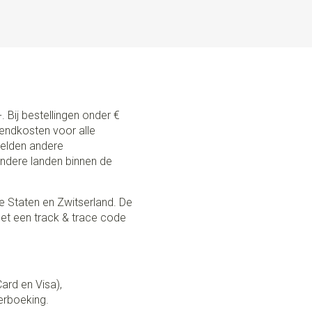
. Bij bestellingen onder €
zendkosten voor alle
 gelden andere
andere landen binnen de
e Staten en Zwitserland. De
et een track & trace code
Card en Visa),
erboeking.