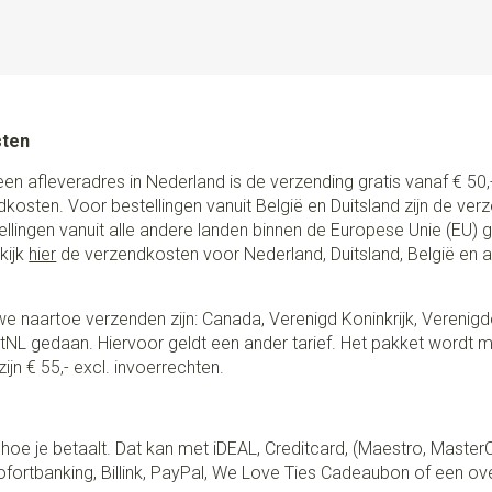
sten
een afleveradres in Nederland is de verzending gratis vanaf € 50,-
ndkosten. Voor bestellingen vanuit België en Duitsland zijn de ver
stellingen vanuit alle andere landen binnen de Europese Unie (EU)
kijk
hier
de verzendkosten voor Nederland, Duitsland, België en 
e naartoe verzenden zijn: Canada, Verenigd Koninkrijk, Verenigd
NL gedaan. Hiervoor geldt een ander tarief. Het pakket wordt m
ijn € 55,- excl. invoerrechten.
lf hoe je betaalt. Dat kan met iDEAL, Creditcard, (Maestro, Master
fortbanking, Billink, PayPal, We Love Ties Cadeaubon of een ov