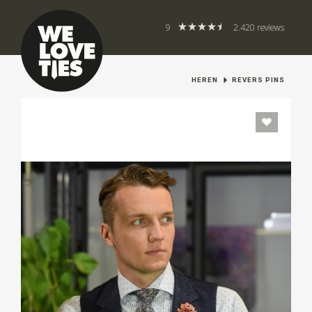
9
2.420 reviews
HEREN
REVERS PINS