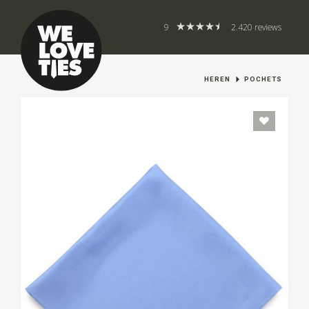
9
2.420 reviews
HEREN
POCHETS