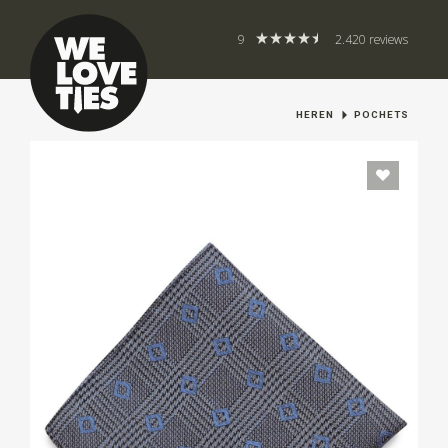
9
2.420 reviews
HEREN
POCHETS