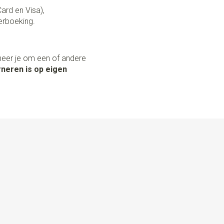
Card en Visa),
erboeking.
neer je om een of andere
neren is op eigen