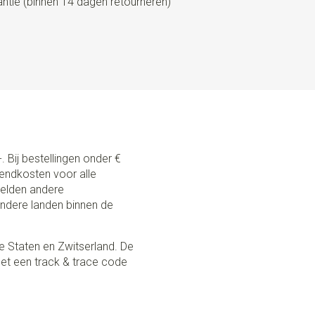
tie (binnen 14 dagen retourneren)
. Bij bestellingen onder €
zendkosten voor alle
 gelden andere
andere landen binnen de
e Staten en Zwitserland. De
et een track & trace code