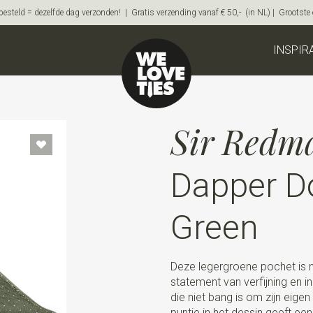
steld = dezelfde dag verzonden! | Gratis verzending vanaf € 50,- (in NL) | Grootste on
INSPIR
Sir Redm
Dapper D
Green
Deze legergroene pochet is n
statement van verfijning en i
die niet bang is om zijn eige
puntje in het dessin geeft ee