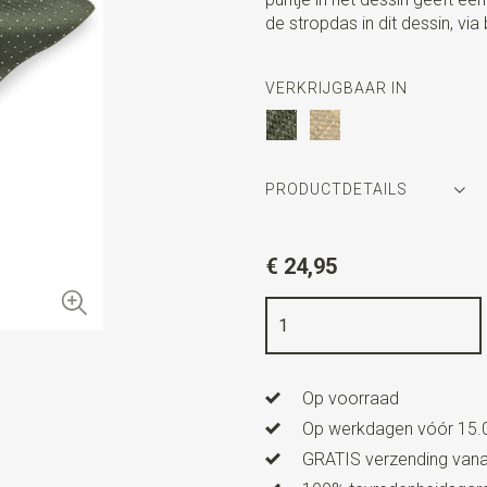
de stropdas in dit dessin, via
VERKRIJGBAAR IN
PRODUCTDETAILS
Artikelnummer
SR29122
€ 24,95
Kleur
legergroen / wit
Kwaliteit
geweven zuiver zij
Breedte
24 cm
Op voorraad
Lengte
24 cm
Op werkdagen vóór 15.0
GRATIS verzending vanaf