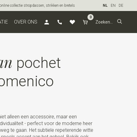
line collectie stropdassen, strikken en bretels
NL
EN
DE
0
ATIE
OVER ONS
an
pochet
omenico
iet alleen een accessoire, maar een
ndividualiteit - perfect voor de moderne heer
n weg te gaan. Het subtiele repeterende witte
n speels accent aan het geheel. Bekijk ook