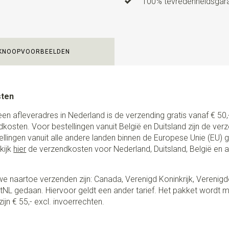
100% tevredenheidsgaran
KNOOPVOORBEELDEN
sten
een afleveradres in Nederland is de verzending gratis vanaf € 50,-
ndkosten. Voor bestellingen vanuit België en Duitsland zijn de ver
stellingen vanuit alle andere landen binnen de Europese Unie (EU)
kijk
hier
de verzendkosten voor Nederland, Duitsland, België en 
e naartoe verzenden zijn: Canada, Verenigd Koninkrijk, Verenigd
NL gedaan. Hiervoor geldt een ander tarief. Het pakket wordt m
ijn € 55,- excl. invoerrechten.