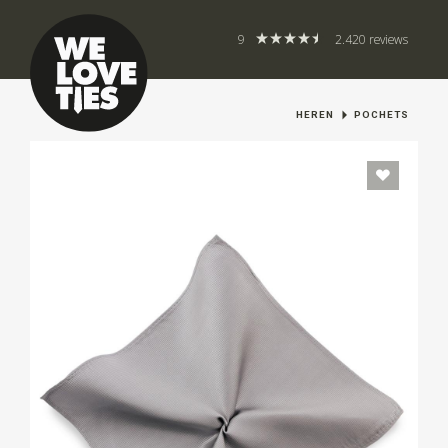
9
2.420 reviews
HEREN
POCHETS