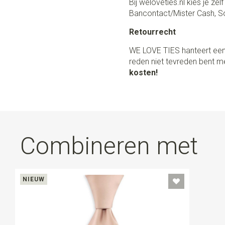
Bij weloveties.nl kies je ze
Bancontact/Mister Cash, So
Retourrecht
WE LOVE TIES hanteert een
reden niet tevreden bent me
kosten!
Combineren met
NIEUW