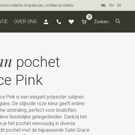
line collectie stropdassen, strikken en bretels
NL
EN
DE
0
ATIE
OVER ONS
an
pochet
ce Pink
e Pink is een elegant polyester satijnen
ans. De stijlvolle roze kleur geeft iedere
e uitstraling, perfect voor bruiloften,
re feestelijke gelegenheden. Dankzij het
 je het pochet eenvoudig in diverse
 dit pochet met de bijpassende Satin Grace