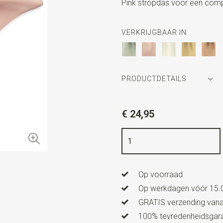
Pink stropdas voor een compl
VERKRIJGBAAR IN
PRODUCTDETAILS
Artikelnummer
SR29168
€ 24,95
Kleur
zachtroze
Kwaliteit
polyester
Breedte
24 cm
Op voorraad
Lengte
24 cm
Op werkdagen vóór 15.0
GRATIS verzending vanaf
100% tevredenheidsgaran