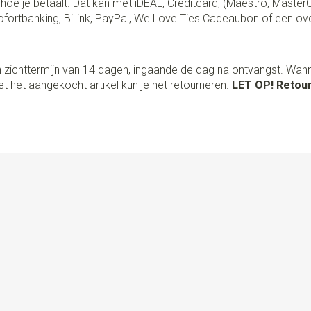
lf hoe je betaalt. Dat kan met iDEAL, Creditcard, (Maestro, Master
fortbanking, Billink, PayPal, We Love Ties Cadeaubon of een ov
 zichttermijn van 14 dagen, ingaande de dag na ontvangst. Wan
t het aangekocht artikel kun je het retourneren.
LET OP! Retour