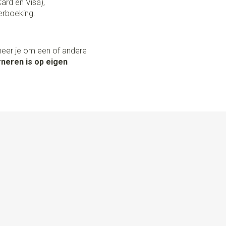
Card en Visa),
erboeking.
neer je om een of andere
neren is op eigen