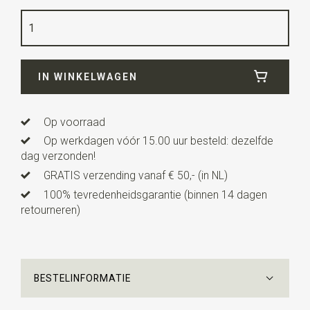
Kleur
goud
Kwaliteit
koper
Breedte
6 cm
IN WINKELWAGEN
Lengte
0,6 cm
Op voorraad
Op werkdagen vóór 15.00 uur besteld: dezelfde
dag verzonden!
GRATIS verzending vanaf € 50,- (in NL)
100% tevredenheidsgarantie (binnen 14 dagen
retourneren)
BESTELINFORMATIE