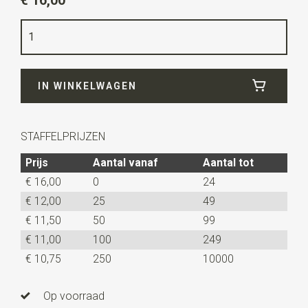
€ 16,00
Kleur
zwart
Kwaliteit
geweven polyester Microfill
Breedte
7,5 cm
IN WINKELWAGEN
Lengte
ca. 52 cm
STAFFELPRIJZEN
Prijs
Aantal vanaf
Aantal tot
€ 16,00
0
24
€ 12,00
25
49
€ 11,50
50
99
€ 11,00
100
249
€ 10,75
250
10000
Op voorraad