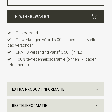
Breedte
15 cm
IN WINKELWAGEN
Lengte
81 cm
Uitvoering
Alle producten zijn gemaakt onder licentie.
All M.C. Escher Works © the M.C. Escher Company B.V.
Op voorraad
Op werkdagen vóór 15.00 uur besteld: dezelfde
dag verzonden!
GRATIS verzending vanaf € 50,- (in NL)
100% tevredenheidsgarantie (binnen 14 dagen
retourneren)
EXTRA PRODUCTINFORMATIE
BESTELINFORMATIE