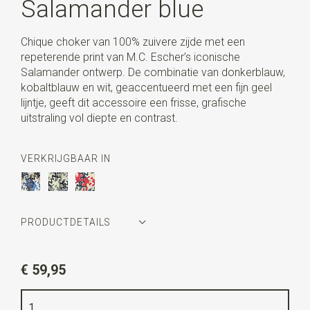
Salamander blue
Chique choker van 100% zuivere zijde met een
repeterende print van M.C. Escher’s iconische
Salamander ontwerp. De combinatie van donkerblauw,
kobaltblauw en wit, geaccentueerd met een fijn geel
lijntje, geeft dit accessoire een frisse, grafische
uitstraling vol diepte en contrast.
VERKRIJGBAAR IN
PRODUCTDETAILS
Artikelnummer
MCE1SALC82
€ 59,95
Kleur
donkerblauw / koballtblauw / wit / geel
Kwaliteit
bedrukt zuiver zijde