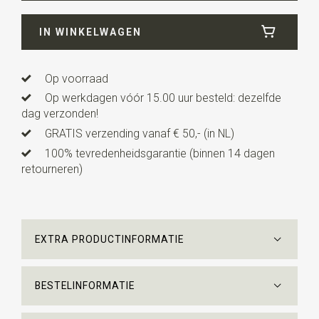
Breedte
15 cm
IN WINKELWAGEN
Lengte
81 cm
Uitvoering
Alle producten zijn gemaakt onder licentie.
All M.C. Escher Works © the M.C. Escher Company B.V.
Op voorraad
Op werkdagen vóór 15.00 uur besteld: dezelfde
dag verzonden!
GRATIS verzending vanaf € 50,- (in NL)
100% tevredenheidsgarantie (binnen 14 dagen
retourneren)
EXTRA PRODUCTINFORMATIE
BESTELINFORMATIE