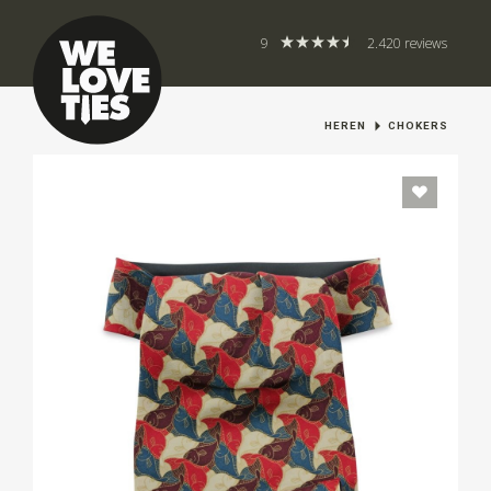
9
2.420 reviews
HEREN
CHOKERS