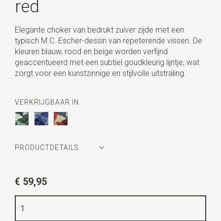
red
Elegante choker van bedrukt zuiver zijde met een
typisch M.C. Escher-dessin van repeterende vissen. De
kleuren blauw, rood en beige worden verfijnd
geaccentueerd met een subtiel goudkleurig lijntje, wat
zorgt voor een kunstzinnige en stijlvolle uitstraling.
VERKRIJGBAAR IN
PRODUCTDETAILS
Artikelnummer
MCE1FC19
€ 59,95
Kleur
blauw / rood / beige / goud
Kwaliteit
bedrukt zuiver zijde