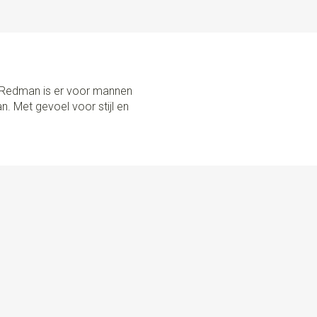
Y HAND IN THE NETHERLANDS Sir Redman maakt zijn
in eigen huis. Deze bretels zijn voorzien van de beste
evige clips. Ook zijn ze in maat verstelbaar met
iaal meegeleverde blikje met 6 knopen, naald & draad en
open aan de binnenkant van je broek te bevestigen, is het
r Redman is er voor mannen
 op de authentieke manier te dragen. Ben je daar niet zo
n. Met gevoel voor stijl en
rdige clips om deze aan je broekrand te klemmen. Ze
baar. Gebruik je de lussen niet? Bewaar ze dan in het blikje: