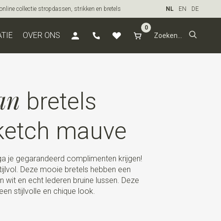
line collectie stropdassen, strikken en bretels
NL
EN
DE
0
ATIE
OVER ONS
an
bretels
Sketch mauve
ga je gegarandeerd complimenten krijgen!
tijlvol. Deze mooie bretels hebben een
n wit en echt lederen bruine lussen. Deze
een stijlvolle en chique look.