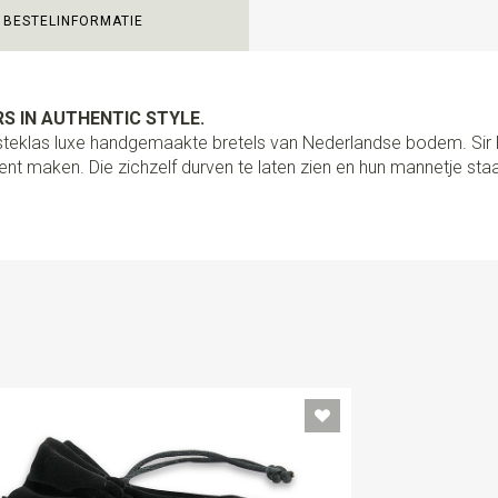
BESTELINFORMATIE
Uitvoering
PROUDLY MADE B
bretels volledig met de hand 
kwaliteit lederen lussen en st
schuifklemmen. Met het spec
S IN AUTHENTIC STYLE.
een afstand bepaler om de kn
ersteklas luxe handgemaakte bretels van Nederlandse bodem. Si
heel eenvoudig om je bretels
nt maken. Die zichzelf durven te laten zien en hun mannetje staa
van? Gebruik dan de hoogwaa
zijn nl. los van elkaar afneem
handig toch?