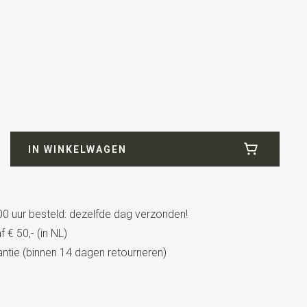
IN WINKELWAGEN
0 uur besteld: dezelfde dag verzonden!
 € 50,- (in NL)
t lederen details + lussen
tie (binnen 14 dagen retourneren)
eren lussen
lips en patten