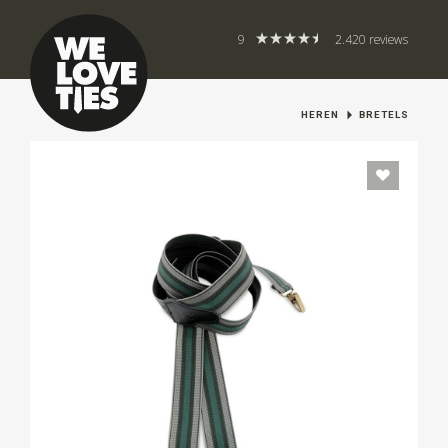
9
2.420 reviews
HEREN
BRETELS