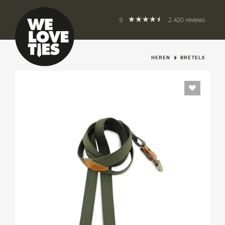
9
2.420 reviews
HEREN
BRETELS