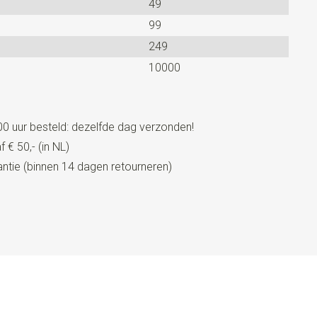
49
99
lips
249
llen door middel van schuifklemmen. Onze bretels zijn
10000
zijn voorzien van 3 stevige clips, die eenvoudig bevestigd
and.
0 uur besteld: dezelfde dag verzonden!
 € 50,- (in NL)
tie (binnen 14 dagen retourneren)