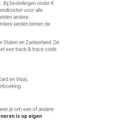
. Bij bestellingen onder €
zendkosten voor alle
 gelden andere
andere landen binnen de
e Staten en Zwitserland. De
et een track & trace code
Card en Visa),
erboeking.
neer je om een of andere
neren is op eigen