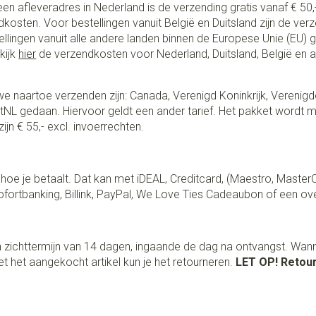
een afleveradres in Nederland is de verzending gratis vanaf € 50,-
ndkosten. Voor bestellingen vanuit België en Duitsland zijn de ver
stellingen vanuit alle andere landen binnen de Europese Unie (EU)
kijk
hier
de verzendkosten voor Nederland, Duitsland, België en 
e naartoe verzenden zijn: Canada, Verenigd Koninkrijk, Verenigd
NL gedaan. Hiervoor geldt een ander tarief. Het pakket wordt m
ijn € 55,- excl. invoerrechten.
lf hoe je betaalt. Dat kan met iDEAL, Creditcard, (Maestro, Master
fortbanking, Billink, PayPal, We Love Ties Cadeaubon of een ov
 zichttermijn van 14 dagen, ingaande de dag na ontvangst. Wan
t het aangekocht artikel kun je het retourneren.
LET OP! Retour