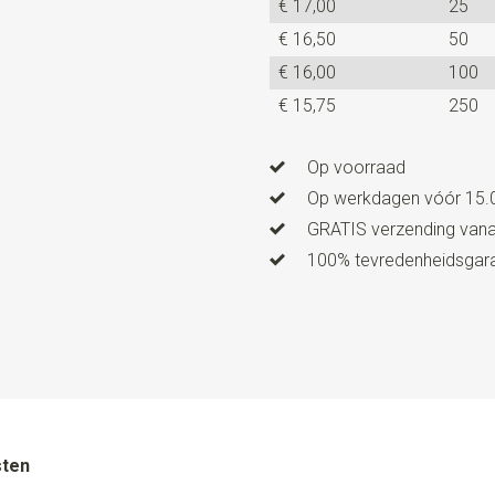
€ 17,00
25
Clips bretels
3
€ 16,50
50
Type bevestiging bretels
C
€ 16,00
100
Uitvoering
in maat te verste
€ 15,75
250
vervaardigd in eigen huis en 
kunnen worden aan je broekr
Op voorraad
Op werkdagen vóór 15.0
GRATIS verzending vanaf
100% tevredenheidsgaran
sten