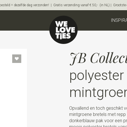
steld = dezelfde dag verzonden! | Gratis verzending vanaf € 50,- (in NL) | Grootste on
INSPIR
JB Collec
polyester
mintgroe
Opvallend en toch geschikt v
mintgroene bretels met repp 
donkerblauw pak voor een prac
mooie polyester bretels vand