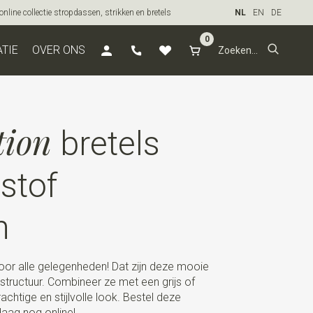
line collectie stropdassen, strikken en bretels
NL
EN
DE
0
ATIE
OVER ONS
tion
bretels
 stof
n
oor alle gelegenheden! Dat zijn deze mooie
structuur. Combineer ze met een grijs of
htige en stijlvolle look. Bestel deze
aag nog online!