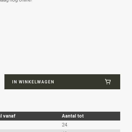
epp (niet elastisch) / rugstuk elastische band
IN WINKELWAGEN
l vanaf
Aantal tot
ard
24