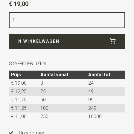
€ 19,00
Kleur
roze
Kwaliteit
elastiek band
Breedte
2,5 cm
IN WINKELWAGEN
Lengte
ca. 130 cm
Model bretels
X-model
STAFFELPRIJZEN
Type model bretels
Standaard
Prijs
Aantal vanaf
Aantal tot
Clips bretels
4
€ 19,00
0
24
Type bevestiging bretels
Clips
€ 12,25
25
49
Uitvoering
in maat te verstellen door middel van
€ 11,75
50
99
schuifklemmen. Onze bretels zijn vervaardigd in eigen
€ 11,25
100
249
huis en zijn voorzien van 4 stevige clips, die eenvoudig
€ 11,00
250
10000
bevestigd kunnen worden aan je broekrand.
Op voorraad