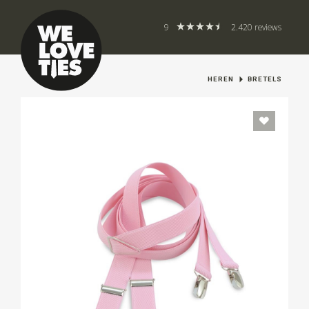
9
2.420 reviews
HEREN
BRETELS