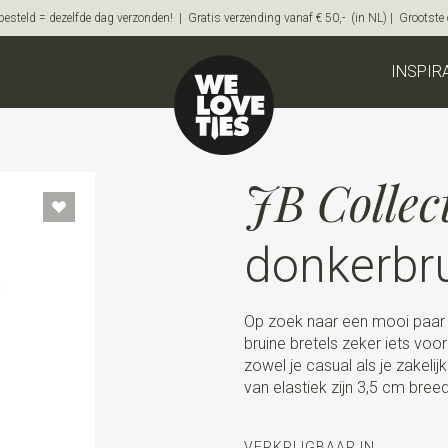
steld = dezelfde dag verzonden! | Gratis verzending vanaf € 50,- (in NL) | Grootste on
INSPIR
JB Collec
donkerbr
Op zoek naar een mooi paar b
bruine bretels zeker iets voo
zowel je casual als je zakelij
van elastiek zijn 3,5 cm breed
VERKRIJGBAAR IN