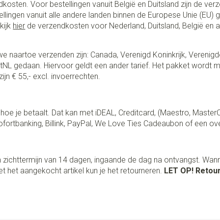
ndkosten. Voor bestellingen vanuit België en Duitsland zijn de ver
stellingen vanuit alle andere landen binnen de Europese Unie (EU)
kijk
hier
de verzendkosten voor Nederland, Duitsland, België en 
e naartoe verzenden zijn: Canada, Verenigd Koninkrijk, Verenigd
NL gedaan. Hiervoor geldt een ander tarief. Het pakket wordt m
ijn € 55,- excl. invoerrechten.
lf hoe je betaalt. Dat kan met iDEAL, Creditcard, (Maestro, Master
fortbanking, Billink, PayPal, We Love Ties Cadeaubon of een ov
 zichttermijn van 14 dagen, ingaande de dag na ontvangst. Wan
t het aangekocht artikel kun je het retourneren.
LET OP! Retour