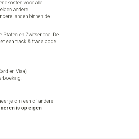
zendkosten voor alle
 gelden andere
andere landen binnen de
e Staten en Zwitserland. De
et een track & trace code
Card en Visa),
erboeking.
neer je om een of andere
neren is op eigen