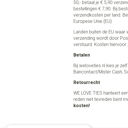
50,- betaal je € 5,90 verze
bestellingen € 7,90. Bij be
verzendkosten per land. Be
Europese Unie (EU).
Landen buiten de EU waar w
verzending wordt door Post
verstuurd. Kosten hiervoor z
Betalen
Bij weloveties.nl kies je ze
Bancontact/Mister Cash, So
Retourrecht
WE LOVE TIES hanteert een
reden niet tevreden bent me
kosten!