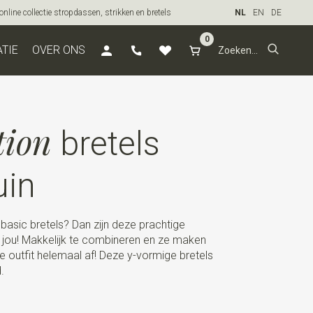
line collectie stropdassen, strikken en bretels
NL
EN
DE
0
ATIE
OVER ONS
tion
bretels
uin
asic bretels? Dan zijn deze prachtige
r jou! Makkelijk te combineren en ze maken
ke outfit helemaal af! Deze y-vormige bretels
.