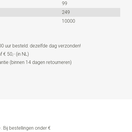
99
lips
249
llen door middel van schuifklemmen. Onze bretels zijn
10000
zijn voorzien van 3 stevige clips, die eenvoudig bevestigd
and.
0 uur besteld: dezelfde dag verzonden!
 € 50,- (in NL)
tie (binnen 14 dagen retourneren)
. Bij bestellingen onder €