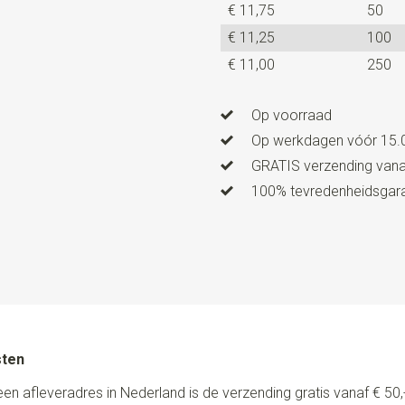
€ 11,75
50
Type bevestiging bretels
C
€ 11,25
100
Uitvoering
in maat te verste
€ 11,00
250
vervaardigd in eigen huis en 
kunnen worden aan je broekr
Op voorraad
Op werkdagen vóór 15.0
GRATIS verzending vanaf
100% tevredenheidsgaran
sten
een afleveradres in Nederland is de verzending gratis vanaf € 50,-