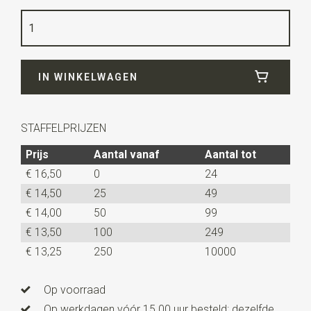
Kleur
koper
Kwaliteit
polyester
Breedte
30 cm
IN WINKELWAGEN
Lengte
140 cm
STAFFELPRIJZEN
Prijs
Aantal vanaf
Aantal tot
€ 16,50
0
24
€ 14,50
25
49
€ 14,00
50
99
€ 13,50
100
249
€ 13,25
250
10000
Op voorraad
Op werkdagen vóór 15.00 uur besteld: dezelfde