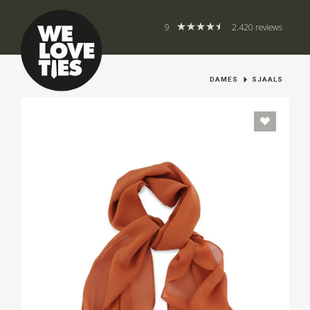
9
2.420 reviews
DAMES
SJAALS