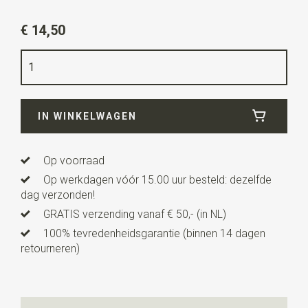
Artikelnummer
WLTK039
€ 14,50
Kleur
wit
Kwaliteit
katoen
Breedte
6 cm
IN WINKELWAGEN
Lengte
29 cm
Uitvoering
dit is een voorgeknoopt model met een
elastieken bandje. Deze kinderstropdas is geschikt
Op voorraad
voor kinderen van ca. 3 tot 6 jaar.
Op werkdagen vóór 15.00 uur besteld: dezelfde
dag verzonden!
GRATIS verzending vanaf € 50,- (in NL)
100% tevredenheidsgarantie (binnen 14 dagen
retourneren)