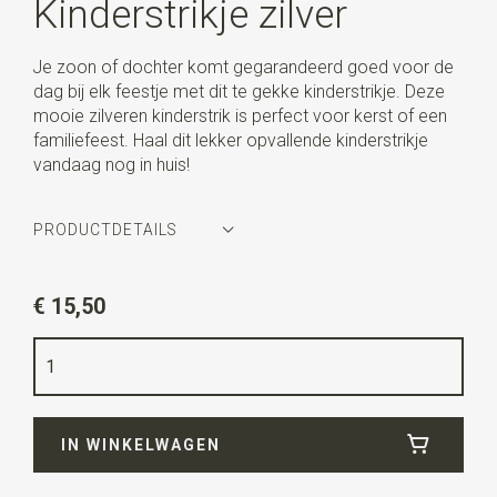
Kinderstrikje zilver
Je zoon of dochter komt gegarandeerd goed voor de
dag bij elk feestje met dit te gekke kinderstrikje. Deze
mooie zilveren kinderstrik is perfect voor kerst of een
familiefeest. Haal dit lekker opvallende kinderstrikje
vandaag nog in huis!
PRODUCTDETAILS
Artikelnummer
WLTS1117
€ 15,50
Kleur
zilver
Kwaliteit
geweven polyester Microfill
Breedte
10 cm
IN WINKELWAGEN
Lengte
3,5 cm
Uitvoering
dit is een voorgestrikt model met een