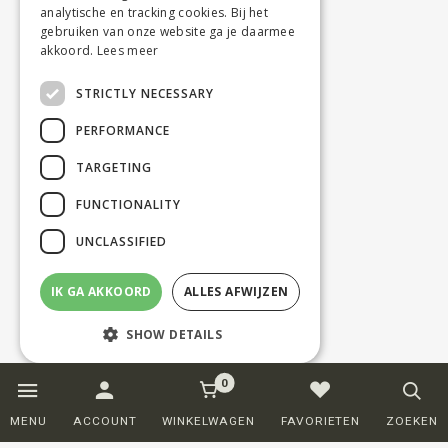
analytische en tracking cookies. Bij het
gebruiken van onze website ga je daarmee
akkoord.
Lees meer
STRICTLY NECESSARY
PERFORMANCE
TARGETING
FUNCTIONALITY
UNCLASSIFIED
IK GA AKKOORD
ALLES AFWIJZEN
SHOW DETAILS
0
Strictly necessary
Performance
MENU
ACCOUNT
WINKELWAGEN
FAVORIETEN
ZOEKEN
Targeting
Functionality