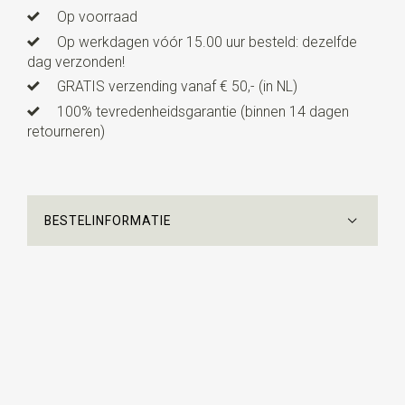
verstelbaar elastieken bandje. Met ingeweven lurex
Op voorraad
zilverdraad voor een extra schitterend effect. Deze
Op werkdagen vóór 15.00 uur besteld: dezelfde
kinderstrik is geschikt voor kinderen van ca. 3 tot 10
dag verzonden!
jaar.
GRATIS verzending vanaf € 50,- (in NL)
100% tevredenheidsgarantie (binnen 14 dagen
retourneren)
BESTELINFORMATIE