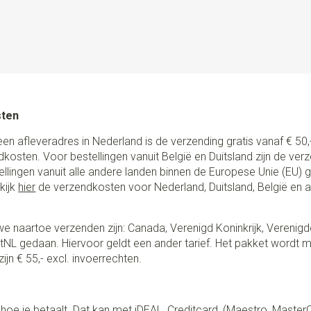
sten
een afleveradres in Nederland is de verzending gratis vanaf € 50,-
ndkosten. Voor bestellingen vanuit België en Duitsland zijn de ver
stellingen vanuit alle andere landen binnen de Europese Unie (EU)
kijk
hier
de verzendkosten voor Nederland, Duitsland, België en 
e naartoe verzenden zijn: Canada, Verenigd Koninkrijk, Verenigd
NL gedaan. Hiervoor geldt een ander tarief. Het pakket wordt m
ijn € 55,- excl. invoerrechten.
lf hoe je betaalt. Dat kan met iDEAL, Creditcard, (Maestro, Master