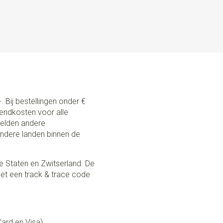
. Bij bestellingen onder €
zendkosten voor alle
 gelden andere
andere landen binnen de
e Staten en Zwitserland. De
et een track & trace code
Card en Visa),