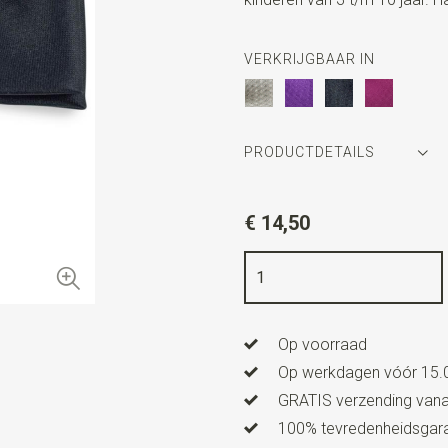
VERKRIJGBAAR IN
PRODUCTDETAILS
Artikelnummer
WLTS1034
€ 14,50
Kleur
zwart
Kwaliteit
polyester satijn
Breedte
10 cm
Op voorraad
Lengte
3,5 cm
Op werkdagen vóór 15.0
Uitvoering
dit is een voorge
GRATIS verzending vanaf
is geschikt voor kinderen van 
100% tevredenheidsgaran