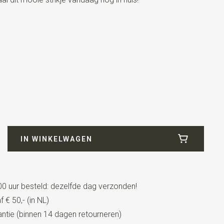
IN WINKELWAGEN
0 uur besteld: dezelfde dag verzonden!
strikt model met een verstelbaar bandje. Deze kinderstrik
 € 50,- (in NL)
ca. 3 tot 10 jaar.
tie (binnen 14 dagen retourneren)