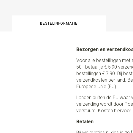
BESTELINFORMATIE
Bezorgen en verzendko
Voor alle bestellingen met 
50,- betaal je € 5,90 verze
bestellingen € 7,90. Bij be
verzendkosten per land. Be
Europese Unie (EU).
Landen buiten de EU waar w
verzending wordt door Post
verstuurd. Kosten hiervoor z
Betalen
Bij weloveties.nl kies je ze