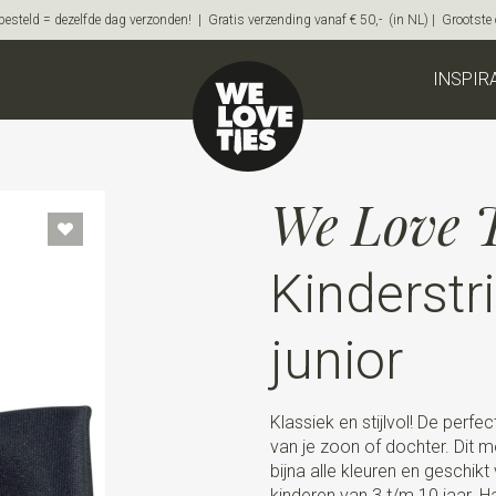
steld = dezelfde dag verzonden! | Gratis verzending vanaf € 50,- (in NL) | Grootste on
INSPIR
We Love T
Kinderstr
junior
Klassiek en stijlvol! De perfe
van je zoon of dochter. Dit m
bijna alle kleuren en geschikt 
kinderen van 3 t/m 10 jaar. Ha