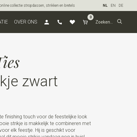
line collectie stropdassen, strikken en bretels
NL
EN
DE
0
ATIE
OVER ONS
ies
ikje zwart
cte finishing touch voor de feestelijke look
ooie strikje is makkelijk te combineren met
voor elk feestje. Hij is geschikt voor
al dit mooie strikje vandaag nog in huis!