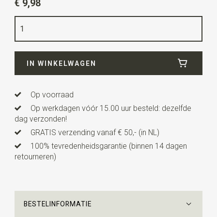
€ 9,98
Kwaliteit
polyester
Breedte
4,5 cm
Lengte
10 cm
IN WINKELWAGEN
Uitvoering
dit is een voorgestrikt model met een
verstelbaar bandje. Deze kinderstrik is geschikt voor
kinderen van ca. 3 tot 10 jaar.
Op voorraad
Op werkdagen vóór 15.00 uur besteld: dezelfde
dag verzonden!
GRATIS verzending vanaf € 50,- (in NL)
100% tevredenheidsgarantie (binnen 14 dagen
retourneren)
BESTELINFORMATIE