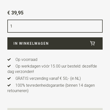
Artikelnummer
SR23209
€ 39,95
Kleur
wit
Kwaliteit
100% katoen
Afmeting
zie maattabel
IN WINKELWAGEN
Uitvoering
maat **S**
Op voorraad
Op werkdagen vóór 15.00 uur besteld: dezelfde
dag verzonden!
GRATIS verzending vanaf € 50,- (in NL)
100% tevredenheidsgarantie (binnen 14 dagen
retourneren)