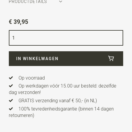
PRODUCTDETAILS
Artikelnummer
SR23204
€ 39,95
Kleur
groen
Kwaliteit
100% katoen
Afmeting
zie maattabel
IN WINKELWAGEN
Uitvoering
maat **S**
Op voorraad
Op werkdagen vóór 15.00 uur besteld: dezelfde
dag verzonden!
GRATIS verzending vanaf € 50,- (in NL)
100% tevredenheidsgarantie (binnen 14 dagen
retourneren)